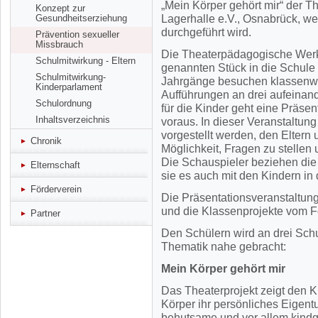
„Mein Körper gehört mir“ der T
Konzept zur
Gesundheitserziehung
Lagerhalle e.V., Osnabrück, w
durchgeführt wird.
Prävention sexueller
Missbrauch
Die Theaterpädagogische Werks
Schulmitwirkung - Eltern
genannten Stück in die Schule e
Schulmitwirkung-
Jahrgänge besuchen klassenwe
Kinderparlament
Aufführungen an drei aufeina
Schulordnung
für die Kinder geht eine Präsen
Inhaltsverzeichnis
voraus. In dieser Veranstaltun
vorgestellt werden, den Eltern 
Chronik
Möglichkeit, Fragen zu stelle
Die Schauspieler beziehen die
Elternschaft
sie es auch mit den Kindern in
Förderverein
Die Präsentationsveranstaltung
und die Klassenprojekte vom F
Partner
Den Schülern wird an drei Schu
Thematik nahe gebracht:
Mein Körper gehört mir
Das Theaterprojekt zeigt den Ki
Körper ihr persönliches Eigentu
behutsame und vor allem kindg