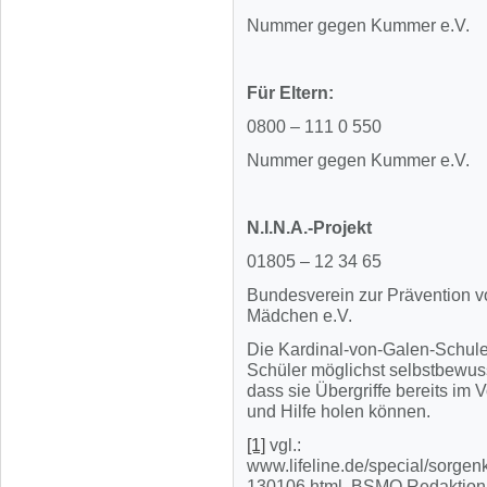
Nummer gegen Kummer e.V.
Für Eltern:
0800 – 111 0 550
Nummer gegen Kummer e.V.
N.I.N.A.-Projekt
01805 – 12 34 65
Bundesverein zur Prävention 
Mädchen e.V.
Die Kardinal-von-Galen-Schule
Schüler möglichst selbstbewus
dass sie Übergriffe bereits im
und Hilfe holen können.
[1]
vgl.:
www.lifeline.de/special/sorgen
130106.html, BSMO Redaktion