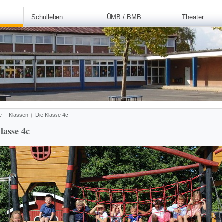
Schulleben
ÜMB / BMB
Theater
e
Klassen
Die Klasse 4c
lasse 4c